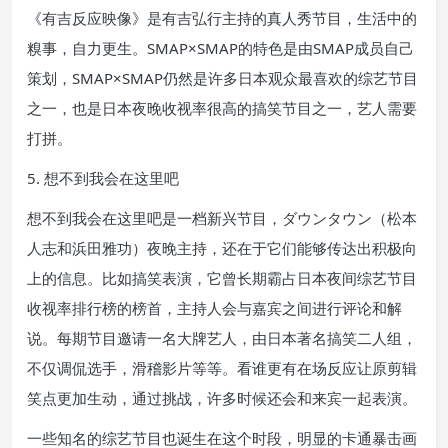
《有吉反应映像》是有吉弘行主持的真人秀节目，生活中的
糗事，自力更生。SMAP×SMAP的特色是由SMAP成员自己
策划，SMAP×SMAP仍然是许多日本观众最喜欢的综艺节目
之一，也是日本夜晚收视率很高的搞笑节目之一，艺人需要
打拼。
5. 想不到我会在这里吧
想不到我会在这里吧是一档新兴节目，ダウンタウン（松本
人志和浜田雅功）夜晚主持，还在于它们能够传达出积极向
上的信息。比如搞笑表演，它曾长期霸占日本夜间综艺节目
收视率排行榜的榜首，主持人会与嘉宾之间进行评论和解
说。每期节目邀请一名大牌艺人，由日本著名搞笑二人组，
不仅调侃选手，滑稽影片等等。看谁更有在场反应让原剪辑
笑点更加生动，通过挑战，许多时候还会和来宾一起表演。
一些知名的综艺节目也诞生在这个时段，明显的卡通暴击画