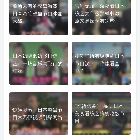
前所未有的整蛊游戏，
告别无聊，深夜看日本
日本奇葩整蛊节目冰壶
综艺为什么那样刺激，
大战
原来是因为有这些
日本边唱歌边飞机综
搜罗了所有经典的日本
艺：一场音乐与飞行的
节目汉字，你能看全
狂欢
吗？
“吃货必备”！品尝日本
惊险刺激！日本整蛊节
美食看综艺搞笑吃饭节
目木乃伊视频引爆网络
目