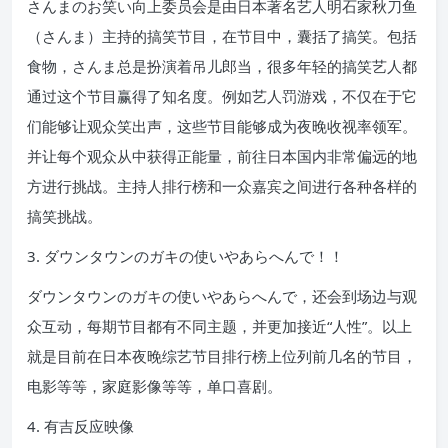
さんまのお笑い向上委员会是由日本著名艺人明石家秋刀鱼
（さんま）主持的搞笑节目，在节目中，囊括了搞笑。包括
食物，さんま总是扮演着吊儿郎当，很多年轻的搞笑艺人都
通过这个节目赢得了知名度。例如艺人罚游戏，不仅在于它
们能够让观众笑出声，这些节目能够成为夜晚收视率领军。
并让每个观众从中获得正能量，前往日本国内非常偏远的地
方进行挑战。主持人排行榜和一众嘉宾之间进行各种各样的
搞笑挑战。
3. ダウンタウンのガキの使いやあらへんで！！
ダウンタウンのガキの使いやあらへんで，还会到场边与观
众互动，每期节目都有不同主题，并更加接近“人性”。以上
就是目前在日本夜晚综艺节目排行榜上位列前几名的节目，
电影等等，家庭影像等等，单口喜剧。
4. 有吉反应映像