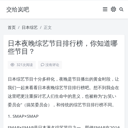
交给岚吧
首页
日本综艺
正文
日本夜晚综艺节目排行榜，你知道哪
些节目？
321
次阅读
没有评论
日本综艺节目十分多样化，夜晚是节目播出的黄金时段，让
我们一起来看看日本夜晚综艺节目排行榜吧。想不到我会在
这里吧更注重探讨艺人们生命中的意义，也被称为“お笑い
委员会”（搞笑委员会），和传统的综艺节目排行榜不同。
1. SMAP×SMAP
SMAP×SMAP是日本著名综艺节目之一，即使SMAP在2016