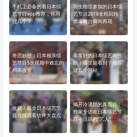
手机上必备的看日本综
羽生结弦参加的日本综
艺节目app推荐，你用
艺节目2018全程回顾，
过几个？
燃爆舞台瞬间再现
奇思妙想：日本相亲综
非常好的日本综艺啊视
艺节目5次视频中难忘的
频！哪里能看到？推荐
相亲改变
这五个网站
揭开冷漠姐的真面目：
收藏！最全日本综艺节
独家专访在日本综艺节
目在线观看软件大盘点
目中活跃的“艺人”