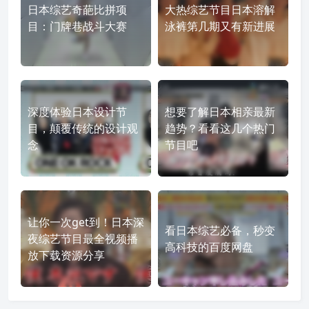
日本综艺奇葩比拼项
大热综艺节目日本溶解
目：门牌巷战斗大赛
泳裤第几期又有新进展
深度体验日本设计节
想要了解日本相亲最新
目，颠覆传统的设计观
趋势？看看这几个热门
念
节目吧
让你一次get到！日本深
看日本综艺必备，秒变
夜综艺节目最全视频播
高科技的百度网盘
放下载资源分享