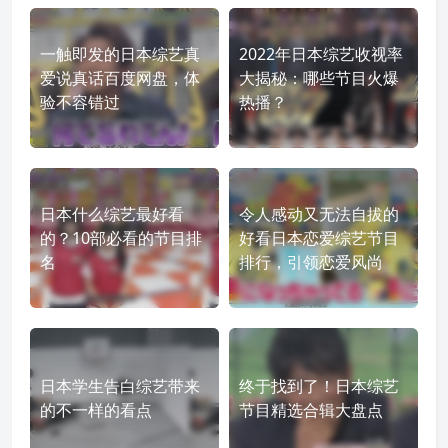
一触即发的日本综艺真
2022年日本综艺收视率
爱说真话百度网盘，体
大揭秘：哪些节目火爆
验不容错过
热播？
日本什么综艺最好看
令人感动又无法自拔的
的？10部必看的节目排
好看日本恋爱综艺节目
名
排行，引领恋爱风尚
日本学生告白综艺带来
终于找到了！日本综艺
的不一样的看点
节目精选合辑大盘点