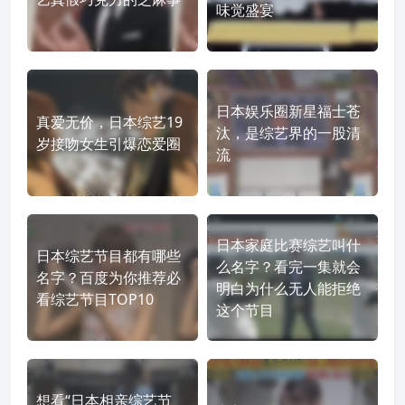
味觉盛宴
日本娱乐圈新星福士苍
真爱无价，日本综艺19
汰，是综艺界的一股清
岁接吻女生引爆恋爱圈
流
日本家庭比赛综艺叫什
日本综艺节目都有哪些
么名字？看完一集就会
名字？百度为你推荐必
明白为什么无人能拒绝
看综艺节目TOP10
这个节目
想看“日本相亲综艺节