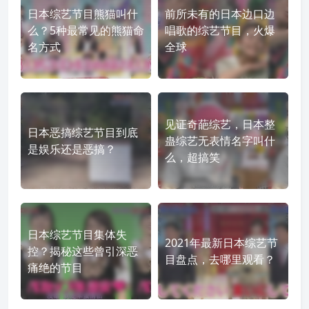
日本综艺节目熊猫叫什
前所未有的日本边口边
么？5种最常见的熊猫命
唱歌的综艺节目，火爆
名方式
全球
见证奇葩综艺，日本整
日本恶搞综艺节目到底
蛊综艺无表情名字叫什
是娱乐还是恶搞？
么，超搞笑
日本综艺节目集体失
2021年最新日本综艺节
控？揭秘这些曾引深恶
目盘点，去哪里观看？
痛绝的节目