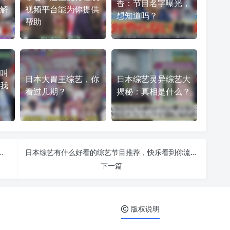
香：节目名字曝光，
解
视频平台能为你提供
想知道吗？
帮助
叫
日本大胃王综艺，你
日本综艺灵异综艺大
我
看过几期？
揭秘：真相是什么？
2021年更新版，看遍所有好看的节目
日本综艺有什么好看的综艺节目推荐，快乐看到你流泪
下一篇
版权说明