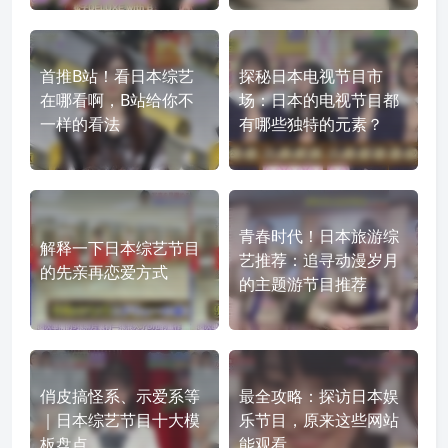
首推B站！看日本综艺
探秘日本电视节目市
在哪看啊，B站给你不
场：日本的电视节目都
一样的看法
有哪些独特的元素？
青春时代！日本旅游综
解释一下日本综艺节目
艺推荐：追寻动漫岁月
的先亲再恋爱方式
的主题游节目推荐
俏皮搞怪系、示爱系等
最全攻略：探访日本娱
｜日本综艺节目十大模
乐节目，原来这些网站
板盘点
能观看