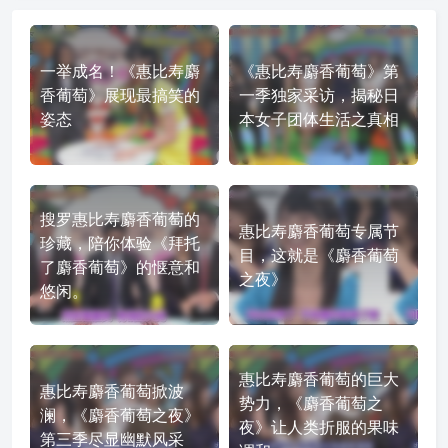
一举成名！《惠比寿麝
《惠比寿麝香葡萄》第
香葡萄》展现最搞笑的
一季独家采访，揭秘日
姿态
本女子团体生活之真相
搜罗惠比寿麝香葡萄的
惠比寿麝香葡萄专属节
珍藏，陪你体验《拜托
目，这就是《麝香葡萄
了麝香葡萄》的惬意和
之夜》
悠闲。
惠比寿麝香葡萄的巨大
惠比寿麝香葡萄掀波
势力，《麝香葡萄之
澜，《麝香葡萄之夜》
夜》让人类折服的果味
第三季尽显幽默风采