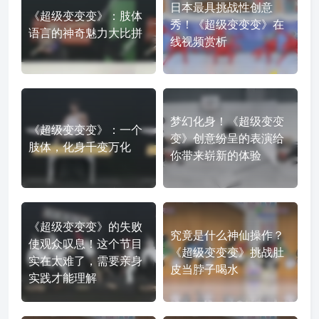
日本最具挑战性创意
《超级变变变》：肢体
秀！《超级变变变》在
语言的神奇魅力大比拼
线视频赏析
梦幻化身！《超级变变
《超级变变变》：一个
变》创意纷呈的表演给
肢体，化身千变万化
你带来崭新的体验
《超级变变变》的失败
究竟是什么神仙操作？
使观众叹息！这个节目
《超级变变变》挑战肚
实在太难了，需要亲身
皮当脖子喝水
实践才能理解