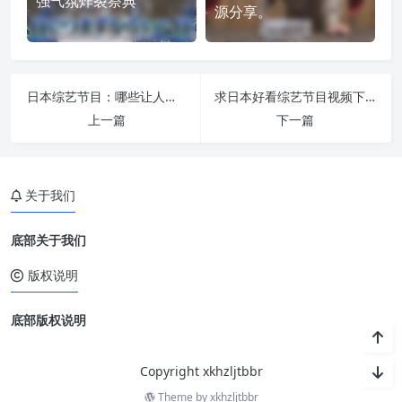
强气氛炸裂祭典
源分享。
日本综艺节目：哪些让人流连忘返？
求日本好看综艺节目视频下载，热门综艺节目一网打尽
上一篇
下一篇
关于我们
底部关于我们
版权说明
底部版权说明
Copyright xkhzljtbbr
Theme by
xkhzljtbbr