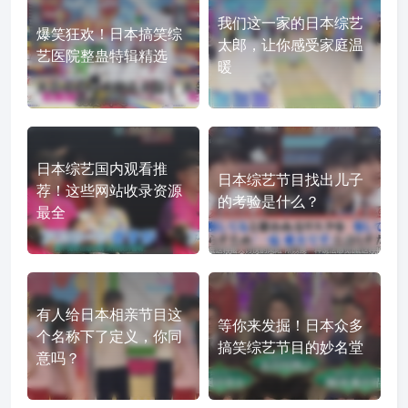
我们这一家的日本综艺
爆笑狂欢！日本搞笑综
太郎，让你感受家庭温
艺医院整蛊特辑精选
暖
日本综艺国内观看推
日本综艺节目找出儿子
荐！这些网站收录资源
的考验是什么？
最全
有人给日本相亲节目这
等你来发掘！日本众多
个名称下了定义，你同
搞笑综艺节目的妙名堂
意吗？