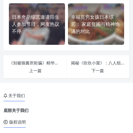
日本奇葩综艺邀请陌生
幸福贫穷女孩日本综
人参加节目，网友热议
艺： 家庭贫困与精神饱
不停
满的对比
《别被狼酱所欺骗》精华版：“狼君”都有哪些“招数”？
揭秘《吹吹小屋》：八人组共同生活，究竟能否找到真正爱的人？
上一篇
下一篇
关于我们
底部关于我们
版权说明