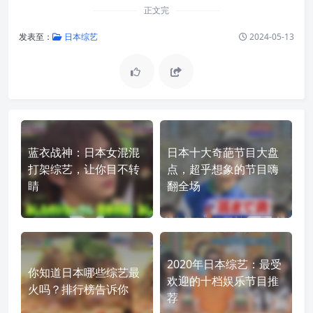
正文完
发表至：
日本综艺
2024-05-13
蓝衣战神：日本女混混
日本十大奇葩节目大盘
打架综艺，让你目不转
点，超乎想象的节目嗨
睛
翻全场
2020年日本综艺：最受
你知道日本哪些综艺最
欢迎的十档娱乐节目推
火吗？排行榜告诉你
荐