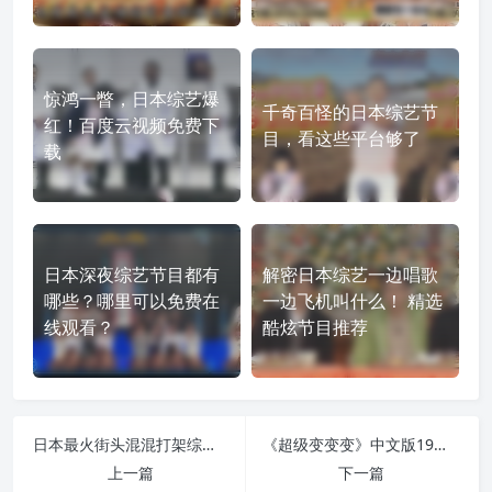
惊鸿一瞥，日本综艺爆
千奇百怪的日本综艺节
红！百度云视频免费下
目，看这些平台够了
载
日本深夜综艺节目都有
解密日本综艺一边唱歌
哪些？哪里可以免费在
一边飞机叫什么！ 精选
线观看？
酷炫节目推荐
日本最火街头混混打架综艺：残酷却富有看点
《超级变变变》中文版19：用想象力挑战极限
上一篇
下一篇