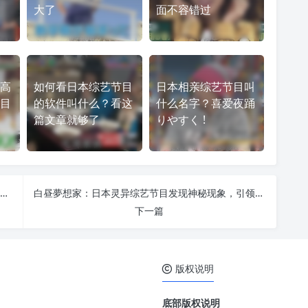
大了
面不容错过
高
如何看日本综艺节目
日本相亲综艺节目叫
目
的软件叫什么？看这
什么名字？喜爱夜踊
篇文章就够了
りやすく !
追求蜜月期，双人床第二集观察7天后男女关系是否手牵手走出公寓
白昼夢想家：日本灵异综艺节目发现神秘现象，引领“白昼妖怪”热潮
下一篇
版权说明
底部版权说明