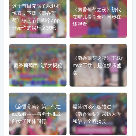
这个节目充满了乐趣和
《麝香葡萄之夜》初代
惊喜，下载《麝香葡
在哪儿看？全程同步在
萄》综艺节目哪个app
线观看
开始你的娱乐之旅吧
《麝香葡萄之夜》下载r
麝香葡萄团成员大揭秘
mvb下载，超值娱乐盛
宴
《麝香葡萄》第二代在
爆笑访谈不容错过！
线观看——与勇于挑战
《麝香葡萄》采访大泽
的女子团体同行
和纱，全程搞笑