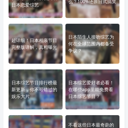
么？100%还原日式搞笑
日本恋爱综艺
日本陌生人接吻综艺为
超详细！日本相亲节目
何在全球范围内都备受
完整版详解，真相曝光
争议？
日本综艺节目排行榜最
日本综艺爱好者必看！
新更新，你不可错过的
在哪些app里能免费看
娱乐大片
日本综艺节目？
不看这些日本最奇葩的