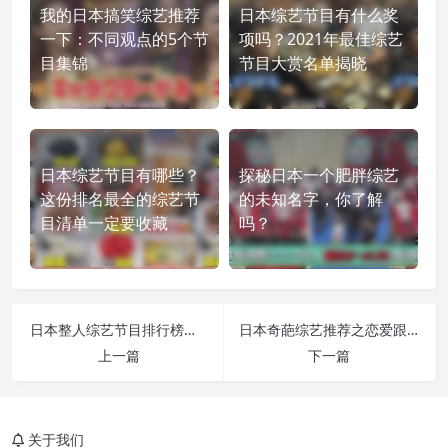
我的日本搞笑综艺推荐
日本综艺节目有什么奖
一下：不同观点的5个节
项吗？2021年最佳综艺
目集锦
节目大赏名单揭晓
日本综艺节目有哪些？
探秘日本一个肥胖综艺
这份排名最全的综艺节
的未知名字，你了解
目清单一定要收藏
吗？
日本整人综艺节目排行榜前十名，你一定不能错过这些搞笑节目
日本奇葩综艺推荐之恋爱跟心理学有什么关系：解析人性
上一篇
下一篇
关于我们