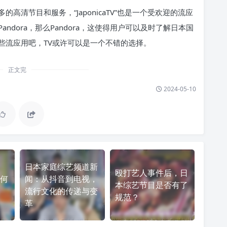
清节目和服务，“JaponicaTV”也是一个受欢迎的流应
dora，那么Pandora，这使得用户可以及时了解日本国
些流应用吧，TV或许可以是一个不错的选择。
正文完
2024-05-10
日本家庭综艺频道新
殴打艺人事件后，日
何
闻：从抖音到电视，
本综艺节目是否有了
流行文化的传递与变
规范？
革