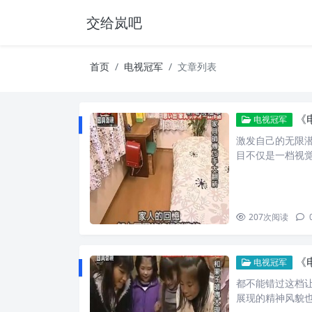
交给岚吧
首页
电视冠军
文章列表
《
电视冠军
激发自己的无限
目不仅是一档视
207
次阅读
《
电视冠军
都不能错过这档
展现的精神风貌